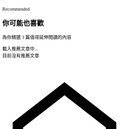
Recommended
你可能也喜歡
為你精選 3 篇值得延伸閱讀的內容
載入推薦文章中...
目前沒有推薦文章