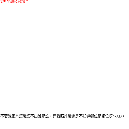
完全不加防腐劑。
不要說圖片讓我認不出誰是誰，連看照片我還是不知道哪位是哪位呀～XD。