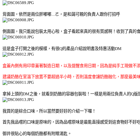
背面圖，依然是兩位胖嘟嘟....ㄜ，是和藹可親的負責人跟你打招呼
側面圖，我只能說包裝太用心啦，盒子看起來真的很有質感啊！收到了真的
這是盒子打開之後的模樣，有很Q的產品介紹說明書及特惠活動DM
盒蓋內側有用印章蓋著製造日期，以及提醒食用日期，因為是純手工現做不
建議奶酪在室溫下放置不要超過半小時，否則溫度會讓奶酪融化，那麼最美
拿掉上頭的DM之後，就看到奶酪的容器包裝啦！一樣是用兩位負責人的Q版
我買的是綜合口味，所以當然要好好的介紹一下囉！
首先我品嚐的口味是原味的，因為品嚐原味是最能直接感受到這食物好不好
御井很貼心的每個奶酪都有附贈湯匙。