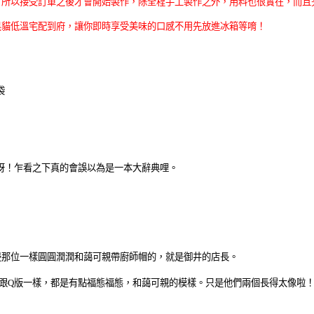
，所以接受訂單之後才會開始製作，除全程手工製作之外，用料也很實在，而且
黑貓低溫宅配到府，讓你即時享受美味的口感不用先放進冰箱等唷！
袋
呀！乍看之下真的會誤以為是一本大辭典哩。
邊那位一樣圓圓潤潤和藹可親帶廚師帽的，就是御井的店長。
跟Q版一樣，都是有點福態福態，和藹可親的模樣。只是他們兩個長得太像啦！