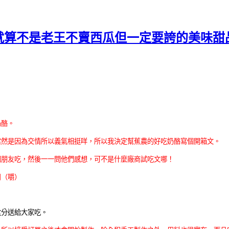
算不是老王不賣西瓜但一定要誇的美味甜品（
奶酪。
當然是因為交情所以義氣相挺咩，所以我決定幫蕉農的好吃奶酪寫個開箱文。
個朋友吃，然後一一問他們感想，可不是什麼廠商試吃文哪！
用（嚼）
盒分送給大家吃。