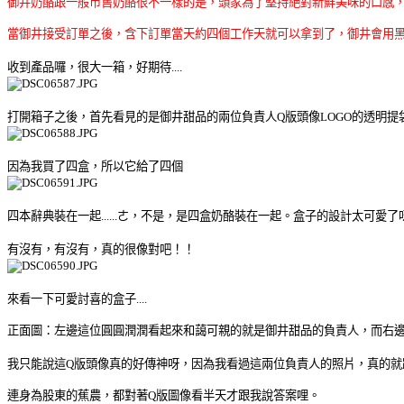
御井奶酪跟一般市售奶酪很不一樣的是，頭家為了堅持絕對新鮮美味的口感
當御井接受訂單之後，含下訂單當天約四個工作天就可以拿到了，御井會用
收到產品囉，很大一箱，好期待....
打開箱子之後，首先看見的是御井甜品
的兩位負責人Q版頭像LOGO的透明提
因為我買了四盒，所以它給了四個
四本辭典裝在一起......ㄜ，不是，是四盒奶酪裝在一起。
盒子的設計太可愛了
有沒有，有沒有，真的很像對吧！！
來看一下可愛討喜的盒子....
正面圖：左邊這位圓圓潤潤看起來和藹可親的就是御井甜品的負責人，而右
我只能說這Q版頭像真的好傳神呀，因為我看過這兩位負責人的照片，真的就
連身為股東的蕉農，都對著Q版圖像看半天才跟我說答案哩。