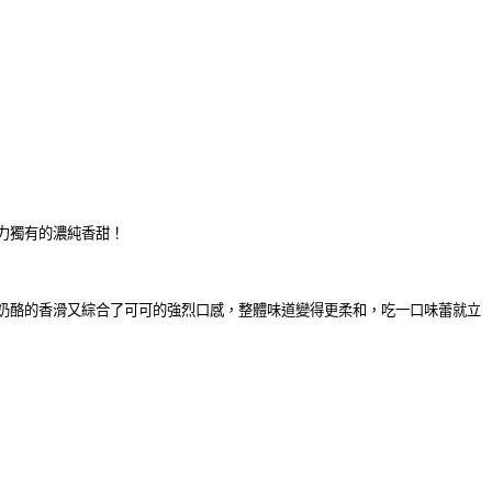
力獨有的濃純香甜！
奶酪的香滑又綜合了可可的強烈口感，整體味道變得更柔和，吃一口味蕾就立