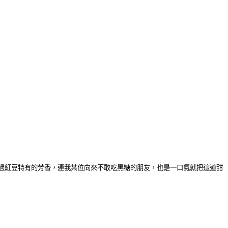
過紅豆特有的芳香，連我某位向來不敢吃黑糖的朋友，也是一口氣就把這道甜