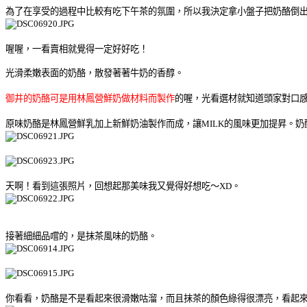
為了在享受的過程中比較有吃下午茶的氛圍，所以我決定拿小盤子把奶酪倒
喔喔，一看賣相就覺得一定好好吃！
光滑柔嫩表面的奶酪，散發著著牛奶的香醇。
御井的奶酪可是用林鳳營鮮奶做材料而製作
的喔，光看選材就知道頭家對口
原味奶酪是林鳳營鮮乳加上新鮮奶油製作而成，讓MILK的風味更加提昇。
天啊！看到這張照片，回想起那美味我又覺得好想吃～XD。
接著細細品嚐的，是抹茶風味的奶酪。
你看看，奶酪是不是看起來很滑嫩咕溜，而且抹茶的顏色綠得很漂亮，看起