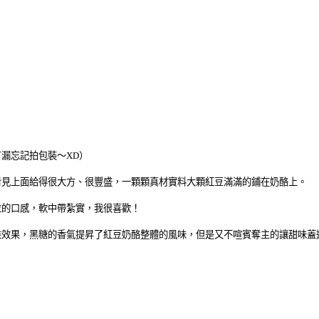
漏忘記拍包裝～XD）
看見上面給得很大方、很豐盛，一顆顆真材實料大顆紅豆滿滿的鋪在奶酪上。
粒的口感，軟中帶紮實，我很喜歡！
乘效果，黑糖的香氣提昇了紅豆奶酪整體的風味，但是又不喧賓奪主的讓甜味蓋