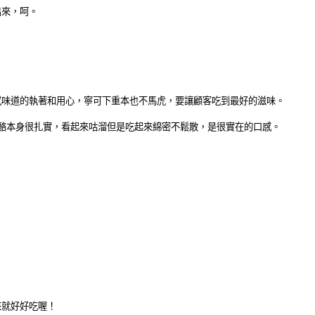
出來，呵。
感味道的執著和用心，寧可下重本也不馬虎，要讓顧客吃到最好的滋味。
奶酪本身很扎實，看起來咕溜但是吃起來綿密不鬆散，是很實在的口感。
來就好好吃喔！