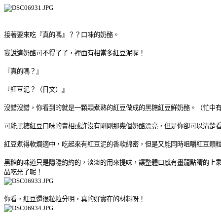
接著要來吃『真的嗎』？？口味的奶酪。
我說這奶酪可不得了了，裡面有相當多紅豆泥喔！
『真的嗎？』
『紅豆泥？（日文）』
沒錯沒錯，你看到的就是一顆顆煮熟的紅豆做成的黑糖紅豆鮮奶酪。（忙中有
可能黑糖紅豆口味的賣相或許沒有剛剛那幾個奶酪漂亮，但是你卻可以清楚
紅豆煮得軟爛適中，吃起來有紅豆泥的香軟綿密，但是又能同時咀嚼紅豆顆
黑糖的味道只是隱隱約約的，淡淡的用來提味，讓整體口感有畫龍點睛的上
品吃光了呢！
你看，紅豆還很粒粒分明，真的好實在的材料呀！