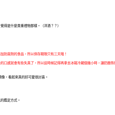
會覺得是什麼貴重禮物那樣。（洋酒？？）
添加防腐劑的食品，所以保存期限只有三天哦！
味的口感就會有些失真了，所以這時候記得再拿去冰箱冷藏個幾小時，讓奶酪恢
頭像，看起來真的好可愛很討喜。
吃的鑑定方式。