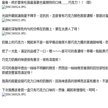
最後，終於要來吃我最喜歡也最期待的口味____巧克力！！（耶）
光說外觀就讓我愛不釋手，泥抗抗，怎麼會有巧克力顏色那麼濃郁，那麼討
美麗的深咖啡色均勻的分佈在奶酪上，實在太誘人了呀！
奶酪上的巧克力，聞起來不是一般早餐店做厚片那巧克力醬的普通甜味哦，
挖了一大匙，滿足的品嚐了一口。嗯～～～是可可的香濃呀！帶著一點點黑
巧克力奶酪的味道很有層次，很有深度呢！
可可的香甜中透出一絲絲不明顯的微苦，然而這一絲絲微苦後頭的回甘卻恰
即感到豐富而滿足呀！
我真的超愛這個巧克力口味的奶酪的，因為味道真的很棒而且富有層次，不
下次我應該會買一盒只有巧克力口味的，然後...藏起來慢慢吃，呵呵。