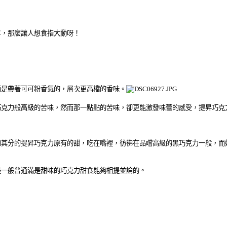
喜，那麼讓人想食指大動呀！
而是帶著可可粉香氣的，層次更高檔的香味。
巧克力般高級的苦味，然而那一點點的苦味，卻更能激發味蕾的感受，提昇巧克
如其分的提昇巧克力原有的甜，吃在嘴裡，彷彿在品嚐高級的黑巧克力一般，而
是一般普通滿是甜味的巧克力甜食能夠相提並論的。