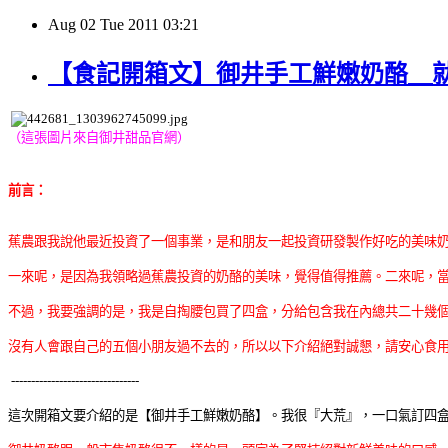
Aug
02
Tue
2011
03:21
【食記開箱文】御井手工鮮嫩奶酪＿就
（這張圖片來自御井甜品官網）
前言：
蕉農跟我說他最近投資了一個事業，是和朋友一起投資研發製作好吃的美味
一來呢，是因為我領略過蕉農投資的奶酪的美味，覺得值得推薦。二來呢，
不過，我要強調的是，我是自掏腰包買了四盒，分給包含我在內總共二十幾
沒有人會跟自己的五個小朋友過不去的，所以以下介紹絕對誠懇，請安心食
--------------------------------
這次開箱文要介紹的是【御井手工鮮嫩奶酪】。我很『大荒』，一口氣訂四