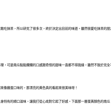
太敢吃抹茶，所以研究了很多次，終於決定出目前的味道。雖然很愛吃抹茶的朋
料理，可是南瓜黏黏爛爛的口感跟奇怪的甜味一直都不得我緣，雖然不致於完全
起來像雞蛋口味的，那漂亮的黃色真的看起來很美味呀！
本身特有的順口滋味，讓我打從心底對它起了好感。下面那一層蛋黃顏色的南瓜