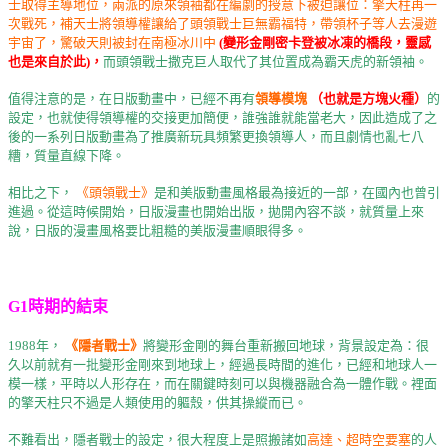
士取得主導地位，兩派的原來領袖都在編劇的授意下被迫讓位：擎天柱再一
次戰死，補天士將領導權讓給了頭領戰士巨無霸福特，帶領杯子等人去漫遊
宇宙了，驚破天則被封在南極冰川中
(變形金剛密卡登被冰凍的橋段，靈感
也是來自於此)，
而頭領戰士撒克巨人取代了其位置成為霸天虎的新領袖。
值得注意的是，在日版動畫中，已經不再有
領導模塊
（也就是方塊火種）
的
設定，也就使得領導權的交接更加簡便，誰強誰就能當老大，因此造成了之
後的一系列日版動畫為了推廣新玩具頻繁更換領導人，而且劇情也亂七八
糟，質量直線下降。
相比之下，
《頭領戰士》
是和美版動畫風格最為接近的一部，在國內也曾引
進過。從這時候開始，日版漫畫也開始出版，拋開內容不談，就質量上來
說，日版的漫畫風格要比粗糙的美版漫畫順眼得多。
G1時期的結束
1988年，
《隱者戰士》
將變形金剛的舞台重新搬回地球，背景設定為：很
久以前就有一批變形金剛來到地球上，經過長時間的進化，已經和地球人一
模一樣，平時以人形存在，而在關鍵時刻可以與機器融合為一體作戰。裡面
的擎天柱只不過是人類使用的軀殼，供其操縱而已。
不難看出，隱者戰士的設定，很大程度上是照搬諸如
高達、超時空要塞
的人