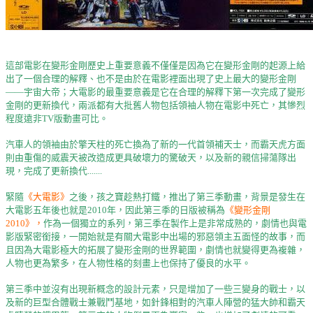
這部電影在變形金剛歷史上重要意義不僅僅是因為它在變形金剛的起源上給
出了一個合理的解釋、也不是由於在電影裡面出現了史上最大的變形金剛
——宇宙大帝；大電影的最重要意義是它在合理的解釋下第一次完成了變形
金剛的更新換代，兩派都有大批舊人物包括領袖人物在電影中死亡，其慘烈
程度遠非TV版動畫可比。
汽車人的領袖由於擎天柱的死亡換為了新的一代首領補天士，而霸天虎方面
則由重傷的威震天被改造成更具破壞力的驚破天，以及新的親信掃蕩隊出
現，完成了更新換代.......
緊隨
《大電影》
之後，孩之寶趁熱打鐵，推出了第三季動畫，背景是發生在
大電影五年後也就是2010年，因此第三季的日版被稱為
《變形金剛
2010》，
作為一個獨立的系列，第三季在製作上是非常成熟的，劇情也與電
影版緊密銜接，一開始就是有關大電影中出場的邪惡領主五面怪的故事，而
且因為大電影極大的拓展了變形金剛的世界範圍，劇情也就變得更為複雜，
人物也更為繁多，在人物性格的刻畫上也保持了優良的水平。
第三季中並沒有出現新概念的設計元素，只是增加了一些三變身的戰士，以
及新的巨型合體戰士兼戰鬥基地，如針鋒相對的汽車人陣營的猛大帥和霸天