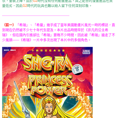
衣，重裝上陣。由於
G2
時代沒有任何動畫產品，與之配合的漫畫產品也質
量低劣，因此
G2
時代的玩具也難以給人留下任何深刻印象。
-------------------------------------------------------------------------------------
（註一）
「希瑞」、「希曼」幾乎成了當年美國動畫片風光一時的標誌，直
到現在仍然被不少七十年代生提及。本片出品時間早於《非凡的公主希
瑞》，但在國內引進卻比「希瑞」要晚不少時間，因此被「希瑞」搶走了不
少風頭——《希瑞》一片中多次出現了本片中的多個角色。