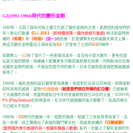
G2(1992-1994)時代的變形金剛
1993年，沉寂了兩年的孩之寶又打起了變形金剛的主意，其原因則是他們的
另一款主打動畫
《G.I.JOE》
(即特種部隊，國內曾經引進過)
無法與當時熱
播的
《希曼》
和
《希瑞》
(註一)
相抗衡，於是讓擎天柱和威震天再次上陣，
將這次變形金剛重出江湖命名為
G2
，於是有了之前的
G1
的稱呼。
但實際上，
G2
除了發行了一些新版玩具外，並沒有什麼大動作，更多的是
玩具方面的開發，為機器人配備更多可動武器和聲光效果，同時歐洲也在推
出變形金剛的新版，不過走的是不同的路子。日本方面就是直接把美版搬過
來用了。
1994年，變形金剛的設計變得更為華麗，但是對於玩具公司來說，即將面對
前所未有的威脅：當時
8位遊戲機
（就是我們現在所稱的紅白機）
已經擁有
了大面積的市場，而當時還如日中天的世嘉即將發行16位的土星，SONY的
PS
(PlayStation)
也即將面世，在次世代遊戲機的強大衝擊下，玩具的吸引
力已經大不如前。
1995年，
G2
時代的最後一年，短暫的復興，經過了三年就草草結束了，在
這一年裡，孩之寶推出了新版的戰鬥擎天柱、而被其收購的
《百變雄獅》
(當時國內曾引進過的另一部變形機器人動畫)
系列，也披上了變形金剛的外