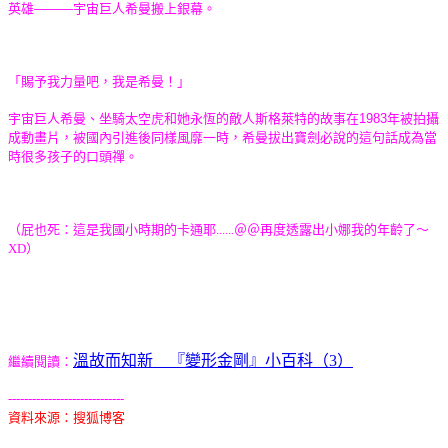
英雄———宇宙巨人希曼搬上銀幕。
「賜予我力量吧，我是希曼！」
宇宙巨人希曼、坐騎太空虎和她永恆的敵人斯格萊特的故事在1983年被拍攝
成動畫片，被國內引進後同樣風靡一時，希曼拔出寶劍必說的這句話成為當
時很多孩子的口頭禪。
（屁也死：這是我國小時期的卡通耶......＠＠再度透露出小娜我的年齡了～
XD）
溫故而知新＿『變形金剛』小百科（3）
繼續閱讀：
-----------------------------
資料來源：搜狐博客