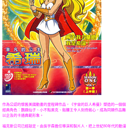
作為公認的懷舊美國動畫的里程碑作品，《宇宙的巨人希曼》塑造的一個個
經典角色：鸚鵡仙子、小不點奧克、骷髏王令人刻骨銘心，成為同類作品難
以企及的卡通典範形象。
福克斯公司已經敲定，由吳宇森擔任導演和製片人，把上世紀80年代的動漫