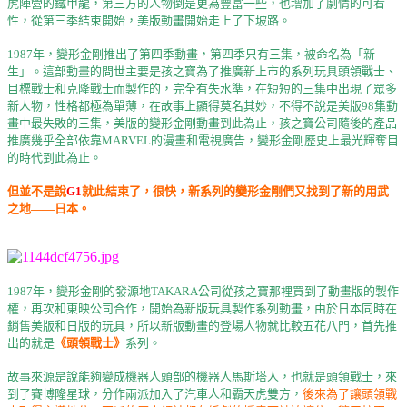
虎陣營的鐵甲龍，第三方的人物倒是更為豐富一些，也增加了劇情的可看
性，從第三季結束開始，美版動畫開始走上了下坡路。
1987年，變形金剛推出了第四季動畫，第四季只有三集，被命名為「新
生」。這部動畫的問世主要是孩之寶為了推廣新上市的系列玩具頭領戰士、
目標戰士和克隆戰士而製作的，完全有失水準，在短短的三集中出現了眾多
新人物，性格都極為單薄，在故事上顯得莫名其妙，不得不說是美版98集動
畫中最失敗的三集，美版的變形金剛動畫到此為止，孩之寶公司隨後的產品
推廣幾乎全部依靠MARVEL的漫畫和電視廣告，變形金剛歷史上最光輝奪目
的時代到此為止。
但並不是說
G1
就此結束了，很快，
新系列的變形金剛們又找到了新的用武
之地——日本。
1987年，變形金剛的發源地TAKARA公司從孩之寶那裡買到了動畫版的製作
權，再次和東映公司合作，開始為新版玩具製作系列動畫，由於日本同時在
銷售美版和日版的玩具，所以新版動畫的登場人物就比較五花八門，首先推
出的就是
《頭領戰士》
系列。
故事來源是說能夠變成機器人頭部的機器人馬斯塔人，也就是頭領戰士，來
到了賽博隆星球，分作兩派加入了汽車人和霸天虎雙方，
後來為了讓頭領戰