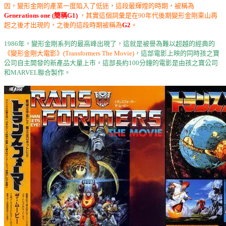
因，變形金剛的產業一度陷入了低迷，這段最輝煌的時期，被稱為
Generations one (簡稱G1)
，其實這個詞彙是在90年代後期變形金剛東山再
起之後才出現的，之後的這段時期被稱為
G2
。
1986年，變形金剛系列的最高峰出現了，這就是被譽為難以超越的經典的
《變形金剛大電影》(Transformers The Movie)
，這部電影上映的同時孩之寶
公司自主開發的新產品大量上市，這部長約100分鐘的電影是由孩之寶公司
和MARVEL聯合製作。