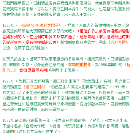
形戰鬥機甲模式，但劇情並沒有這兩個系列那麼深刻，就使得變形金剛系列
開始變得不倫不類，可以說，變形金剛本身生命的喪失，也是整個動畫系列
遺失靈魂的開始，其後的幾版動畫，水平都大不如前。
1989年，
《變形金剛 勝利之鬥爭》
，描寫了汽車人的新領袖獅王史達，與
霸天虎的新領袖大恐龍薩拉斯之間的大戰
。（相信許多之前沒有接觸過變形
金剛系列的人，在這個時期多少都有看過了，蓮娜曾經『瞄』過幾眼這時期
的變形金剛，還有很模糊的印象）
劇情則更像日本的本土動畫
《六神合體》
之流，充滿了日式的味道。
在玩具設定上，出現了可以兩兩組合的多重戰隊，組成飛遙翼，已經變形為
胸甲的胸甲部隊，另外值得注意的是，
首領的動物化
，為1996年開始的
《超
能勇士》
(即野獸戰爭系列)
系列埋下了伏筆。
1990年，美版玩具暫停發售，而日版則出現了「微型戰士」系列，與之相匹
配的動畫是
《變形金剛Z》
，仍然是由人操縱人形機甲的老路子。1991年，
孩之寶出品了不能變形的動態戰士，他們的輔助工具是可以變形的，而日本
方面沒有再出版動畫，而是走起了復刻的路線，將兩代老首領復活，出版了
星之擎天柱和超級威震天的玩具形象和漫畫，從這個版本開始，威震天的變
形形態不再是鐳射槍，而是陸戰坦克。
1992年是
G1
時代的最後一年，孩之寶已經徹底停止了動作，日本方面出版
了最後名為「合體大作戰」的最後一代玩具設定，也沒有製作動畫版，變形
金剛的
G1
時代就在蕭條中結束了。