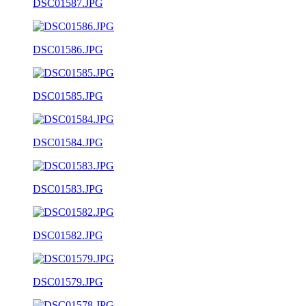
DSC01587.JPG
DSC01586.JPG
DSC01585.JPG
DSC01584.JPG
DSC01583.JPG
DSC01582.JPG
DSC01579.JPG