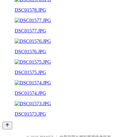
DSC01578.JPG
DSC01577.JPG
DSC01576.JPG
DSC01575.JPG
DSC01574.JPG
DSC01573.JPG