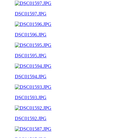
DSC01597.JPG
DSC01596.JPG
DSC01595.JPG
DSC01594.JPG
DSC01593.JPG
DSC01592.JPG