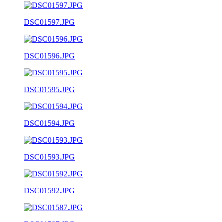
DSC01597.JPG
DSC01596.JPG
DSC01595.JPG
DSC01594.JPG
DSC01593.JPG
DSC01592.JPG