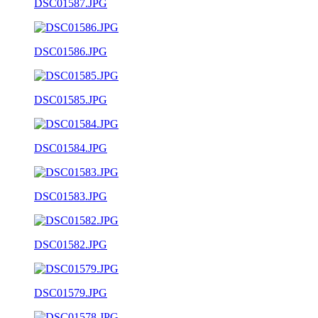
DSC01587.JPG
DSC01586.JPG
DSC01585.JPG
DSC01584.JPG
DSC01583.JPG
DSC01582.JPG
DSC01579.JPG